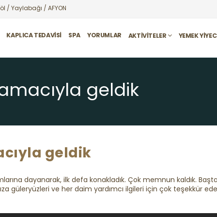
öl / Yaylabağı / AFYON
KAPLICA TEDAVISI
SPA
YORUMLAR
AKTIVITELER
YEMEK YIYE
 amacıyla geldik
acıyla geldik
mlarına dayanarak, ilk defa konakladık. Çok memnun kaldık. Baş
 güleryüzleri ve her daim yardımcı ilgileri için çok teşekkür eder