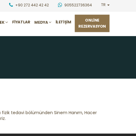
TR
+90 272 442 42 42
905522736364
ONLINE
FIYATLAR
İLETIŞIM
CEK
MEDYA
REZERVASYON
ta fizik tedavi bölümünden Sinem Hanım, Hacer
iz.