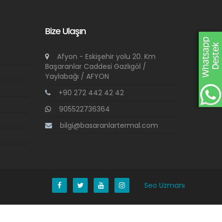
Bize Ulaşın
Afyon - Eskişehir yolu 20. Km
Başaranlar Caddesi Gazlıgöl /
Yaylabağı / AFYON
+90 272 442 42 42
905522736364
bilgi@basaranlartermal.com
Seo Uzmanı