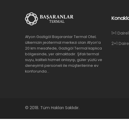
Konak
1+1 Dair
Afyon Gazligöl Başaranlar Termal Otel;
ülkemizin jeotermal merkezi olan Afyon’a
2+1 Daire
20 km mesafede, Gazlıgöl Termal kaplıca
bölgesinde, yer almaktadır. Şifalı termal
suyu, kaliteli hizmet anlayışı, güler yüzlü ve
deneyimli personeli ile müşterilerine ev
konforunda...
© 2018. Tüm Hakları Saklıdır.