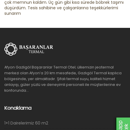
çok memnun kaldım. Üç gün gibi kısa sürede böbrek taşımı
düşürdüm. Tesis sahibine ve çalışanlarına teşekkürlerimi
sunarım
Afyon Gazligöl Başaranlar Termal Otel; ülkemizin jeotermal
merkezi olan Afyon’a 20 km mesafede, Gazlıgöl Termal kaplıca
bölgesinde, yer almaktadır. Şifalı termal suyu, kaliteli hizmet
anlayışı, güler yüzlü ve deneyimli personeli ile müşterilerine ev
konforunda...
Konaklama
1+1 Dairelerimiz 60 m2