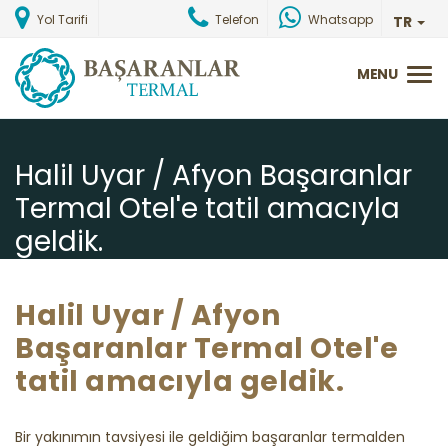
Yol Tarifi
Telefon
Whatsapp
TR
Halil Uyar / Afyon Başaranlar
Termal Otel'e tatil amacıyla
geldik.
Ana Sayfa
Misafirlerimizden Gelen Yorumlar
Halil Uyar / Afyon
Başaranlar Termal Otel'e
tatil amacıyla geldik.
Bir yakınımın tavsiyesi ile geldiğim başaranlar termalden