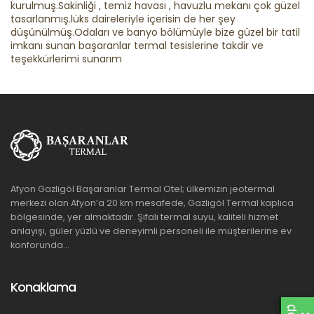
kurulmuş.Sakinliği , temiz havası , havuzlu mekanı çok güzel
tasarlanmış.lüks daireleriyle içerisin de her şey
düşünülmüş.Odaları ve banyo bölümüyle bize güzel bir tatil
imkanı sunan başaranlar termal tesislerine takdir ve
teşekkürlerimi sunarım
Afyon Gazligöl Başaranlar Termal Otel; ülkemizin jeotermal
merkezi olan Afyon’a 20 km mesafede, Gazlıgöl Termal kaplıca
bölgesinde, yer almaktadır. Şifalı termal suyu, kaliteli hizmet
anlayışı, güler yüzlü ve deneyimli personeli ile müşterilerine ev
konforunda...
Konaklama