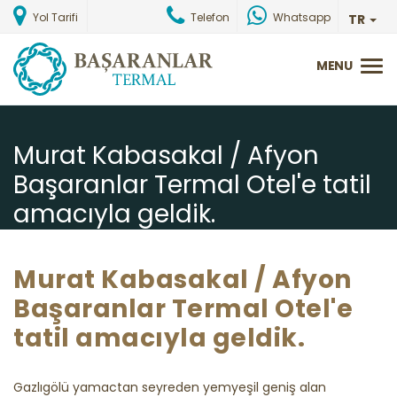
Yol Tarifi
Telefon
Whatsapp
TR
Murat Kabasakal / Afyon
Başaranlar Termal Otel'e tatil
amacıyla geldik.
Ana Sayfa
Misafirlerimizden Gelen Yorumlar
Murat Kabasakal / Afyon
Başaranlar Termal Otel'e
tatil amacıyla geldik.
Gazlıgölü yamactan seyreden yemyeşil geniş alan