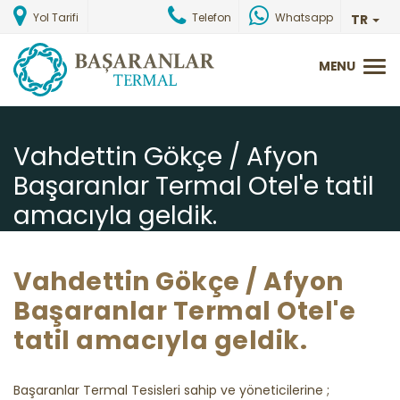
Yol Tarifi
Telefon
Whatsapp
TR
Vahdettin Gökçe / Afyon
Başaranlar Termal Otel'e tatil
amacıyla geldik.
Ana Sayfa
Misafirlerimizden Gelen Yorumlar
Vahdettin Gökçe / Afyon
Başaranlar Termal Otel'e
tatil amacıyla geldik.
Başaranlar Termal Tesisleri sahip ve yöneticilerine ;