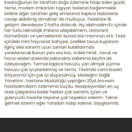
İnsanoğlunun bir taraftan doğa özlemine hitap eden güzel,
temiz, modern imkanları taşıyan tesisinizi beğenmekle
birlikte diğer taraftan geliş amacımız kaplıca tedavisine
cevap alabilmiş olmaktan da mutluyuz. Tesisinize ilk
gelişim. Neredeyse 2 hafta dolacak. Hiç sıkılmadım.Ev içinde
her türlü teknolojik imkana ulaşabilmem, restorant
hizmetinizin ve yemeklerinin lezzeti bizi memnun etti. Tesis
içindeki mini hayvanat bahçesi ,özellikle tavus kuşlarının
ilginç sesi sanırım uzun zaman kulaklarımda
yankılanacak.Bunun yanı sıra kaz, ördeki hindi , tavuk ve
horoz sesleri arasında salıncakta sallanma keyfini de
özleyeceğim. Termal kaplıca havuzu, yarı olimpik yüzme
havuzu çok iyi planlanmış ve temiz. Tesisteki cami ibadet
ihtiyacımız için çok iyi düşünülmüş. Mesleğim Sağlık
Yönetimi ; hastane Müdürlüğü yaptığım 20yıl öncesini
hatırladım.Bizim özlemimiz buydu. Resepsiyondan en uç
tesis çalışanına kadar herkes çok samimi, içten ve
güleryüzlü insanlar.Hepsine çok teşekkür ederim. Tekrar
gelmek isterim eğer Yaradan nasip ederse. Saygılarımla.