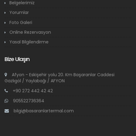
Belgelerimiz
Yorumlar
Foto Galeri
Online Rezervasyon
Yasal Bilgilendirme
Bize Ulaşın
Afyon - Eskişehir yolu 20. Km Başaranlar Caddesi
Gazlıgöl / Yaylabağı / AFYON
+90 272 442 42 42
905522736364
bilgi@basaranlartermal.com