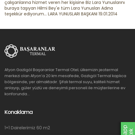
çalışanlarına hizmet veren her kişisine Biz Lara Yunuslarını
buraya taşıyan Hilmi Bey'e tüm Lara Yunusları Adına
teşekkür ediyorum... LARA YUNUSLARI BAŞKANI 19.01.2014
Afyon Gazligöl Başaranlar Termal Otel; ülkemizin jeotermal
merkezi olan Afyon’a 20 km mesafede, Gazlıgöl Termal kaplıca
bölgesinde, yer almaktadır. Şifalı termal suyu, kaliteli hizmet
anlayışı, güler yüzlü ve deneyimli personeli ile müşterilerine ev
konforunda...
Konaklama
1+1 Dairelerimiz 60 m2