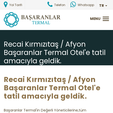
Yol Tarifi
Telefon
Whatsapp
TR
Recai Kırmızıtaş / Afyon
Başaranlar Termal Otel'e tatil
amacıyla geldik.
Ana Sayfa
Misafirlerimizden Gelen Yorumlar
Recai Kırmızıtaş / Afyon
Başaranlar Termal Otel'e
tatil amacıyla geldik.
Başaranlar Termal'in Değerli Yöneticilerine,tüm